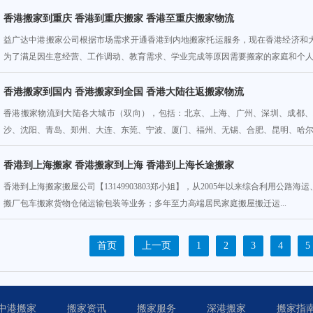
香港搬家到重庆 香港到重庆搬家 香港至重庆搬家物流
益广达中港搬家公司根据市场需求开通香港到内地搬家托运服务，现在香港经济和
为了满足因生意经营、工作调动、教育需求、学业完成等原因需要搬家的家庭和个人需
香港搬家到国内 香港搬家到全国 香港大陆往返搬家物流
香港搬家物流到大陆各大城市（双向），包括：北京、上海、广州、深圳、成都
沙、沈阳、青岛、郑州、大连、东莞、宁波、厦门、福州、无锡、合肥、昆明、哈尔滨
香港到上海搬家 香港搬家到上海 香港到上海长途搬家
香港到上海搬家搬屋公司【13149903803郑小姐】，从2005年以来综合利用公
搬厂包车搬家货物仓储运输包装等业务；多年至力高端居民家庭搬屋搬迁运...
首页
上一页
1
2
3
4
5
中港搬家
搬家资讯
搬家服务
深港搬家
搬家指