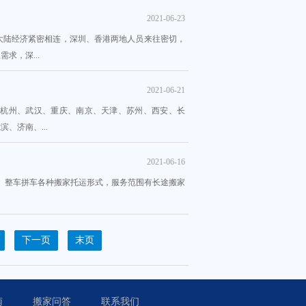
2021-06-23
大陆经济紧密相连，深圳、香港两地人员来往密切，
求，深...
2021-06-21
、杭州、武汉、重庆、南京、天津、苏州、西安、长
、济南、...
2021-06-16
路海运、整车拼车各种搬家托运形式，服务范围有长途搬家
下一页
末页
南
搬家问答
联系我们